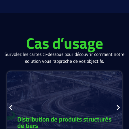
Cas d’usage
Survolez les cartes ci-dessous pour découvrir comment notre
solution vous rapproche de vos objectifs.
Distribuez en toute simplicité des produits
structurés de tiers. Accédez, analysez et
proposez facilement des produits structurés, en
donnant les moyens d’agir à vos conseillers et
équipes d’investissement.
Distribution de produits structurés
de tiers
Voir plus