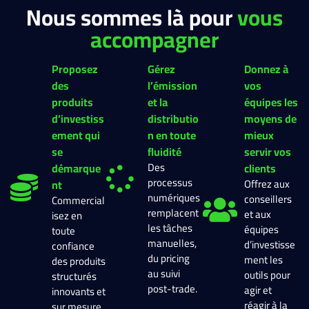
Nous sommes là pour
vous
accompagner
Proposez
Gérez
Donnez à
des
l’émission
vos
produits
et la
équipes les
d’investiss
distributio
moyens de
ement qui
n en toute
mieux
se
fluidité
servir vos
Des
démarque
clients
processus
Offrez aux
nt
numériques
conseillers
Commercial
remplacent
et aux
isez en
les tâches
équipes
toute
manuelles,
d’investisse
confiance
du pricing
ment les
des produits
au suivi
outils pour
structurés
post-trade.
agir et
innovants et
réagir à la
sur mesure.